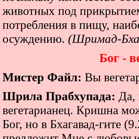
животных под прикрытием
потребления в пищу, наиб
осуждению.
(Шримад-Бхаг
Бог - 
Мистер Файл:
Вы вегета
Шрила Прабхупада:
Да, 
вегетарианец. Кришна мож
Бог, но в Бхагавад-гите (9
предложит Мне с любовью