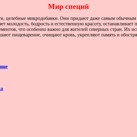
Мир специй
сти, целебные микродобавки. Они придают даже самым обычным
т молодость, бодрость и естественную красоту, останавливает 
ментов, что особенно важно для жителей северных стран. Их ис
учшают пищеварение, очищают кровь, укрепляют память и обостр
ение
ка