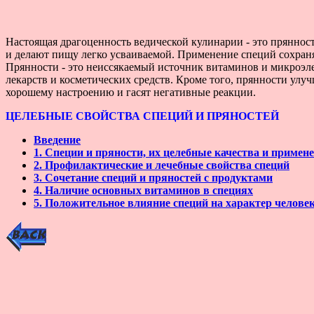
Настоящая драгоценность ведической кулинарии - это прянно
и делают пищу легко усваиваемой. Применение специй сохраняе
Прянности - это неиссякаемый источник витаминов и микроэле
лекарств и косметических средств. Кроме того, прянности ул
хорошему настроению и гасят негативные реакции.
ЦЕЛЕБНЫЕ СВОЙСТВА СПЕЦИЙ И ПРЯНОСТЕЙ
Введение
1. Специи и пряности, их целебные качества и примен
2. Профилактические и лечебные свойства специй
3. Сочетание специй и пряностей с продуктами
4. Наличие основных витаминов в специях
5. Положительное влияние специй на характер челове